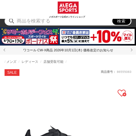
スポーツ
アウトドア
ブランド
アイテム
から探す
から探す
から探す
から探す
メガスポーツ公式オンラインショップ
検索
ワコール CW-X商品 2026年10月1日(木) 価格改定のお知らせ
メンズ
レディース
店舗受取可能
商品番号：
86555083
SALE