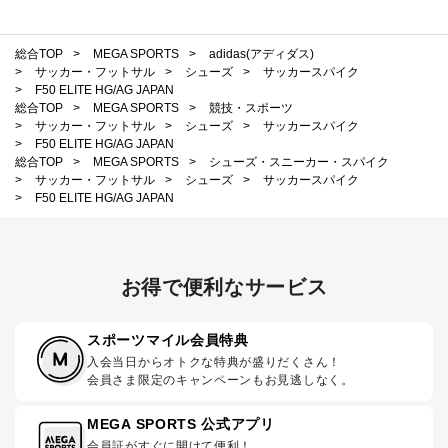
総合TOP
>
MEGA SPORTS
>
adidas(アディダス)
>
サッカー・フットサル
>
シューズ
>
サッカースパイク
>
F50 ELITE HG/AG JAPAN
総合TOP
>
MEGA SPORTS
>
競技・スポーツ
>
サッカー・フットサル
>
シューズ
>
サッカースパイク
>
F50 ELITE HG/AG JAPAN
総合TOP
>
MEGA SPORTS
>
シューズ・スニーカー・スパイク
>
サッカー・フットサル
>
シューズ
>
サッカースパイク
>
F50 ELITE HG/AG JAPAN
お得で便利なサービス
スポーツマイル会員特典
入会当日からオトクな特典が盛りだくさん！
会員さま限定のキャンペーンもお見逃しなく。
MEGA SPORTS 公式アプリ
会員証がすぐに開けて便利！