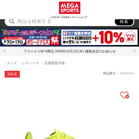
スポーツ
アウトドア
ブランド
アイテム
から探す
から探す
から探す
から探す
メガスポーツ公式オンラインショップ
検索
ワコール CW-X商品 2026年10月1日(木) 価格改定のお知らせ
メンズ
レディース
店舗受取可能
商品番号：
86556453
SALE