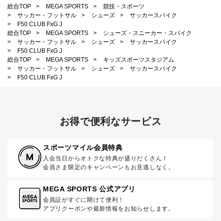
総合TOP
>
MEGA SPORTS
>
競技・スポーツ
>
サッカー・フットサル
>
シューズ
>
サッカースパイク
>
F50 CLUB FxG J
総合TOP
>
MEGA SPORTS
>
シューズ・スニーカー・スパイク
>
サッカー・フットサル
>
シューズ
>
サッカースパイク
>
F50 CLUB FxG J
総合TOP
>
MEGA SPORTS
>
キッズスポーツスタジアム
>
サッカー・フットサル
>
シューズ
>
サッカースパイク
>
F50 CLUB FxG J
お得で便利なサービス
スポーツマイル会員特典
入会当日からオトクな特典が盛りだくさん！
会員さま限定のキャンペーンもお見逃しなく。
MEGA SPORTS 公式アプリ
会員証がすぐに開けて便利！
アプリクーポンや最新情報をお知らせします。