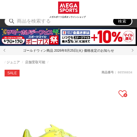
スポーツ
アウトドア
ブランド
アイテム
から探す
から探す
から探す
から探す
メガスポーツ公式オンラインショップ
検索
ゴールドウィン商品 2026年8月25日(火) 価格改定のお知らせ
ジュニア
店舗受取可能
商品番号：
86556834
SALE