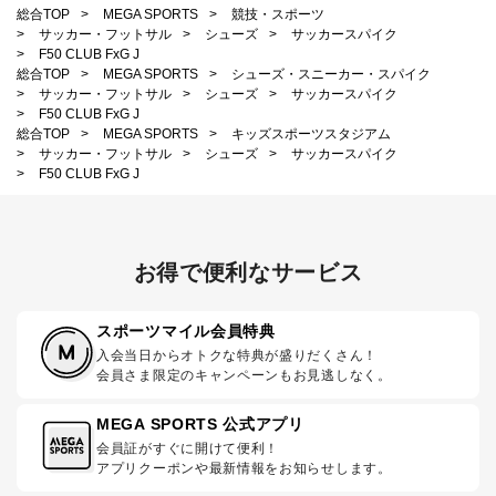
総合TOP
>
MEGA SPORTS
>
競技・スポーツ
>
サッカー・フットサル
>
シューズ
>
サッカースパイク
>
F50 CLUB FxG J
総合TOP
>
MEGA SPORTS
>
シューズ・スニーカー・スパイク
>
サッカー・フットサル
>
シューズ
>
サッカースパイク
>
F50 CLUB FxG J
総合TOP
>
MEGA SPORTS
>
キッズスポーツスタジアム
>
サッカー・フットサル
>
シューズ
>
サッカースパイク
>
F50 CLUB FxG J
お得で便利なサービス
スポーツマイル会員特典
入会当日からオトクな特典が盛りだくさん！
会員さま限定のキャンペーンもお見逃しなく。
MEGA SPORTS 公式アプリ
会員証がすぐに開けて便利！
アプリクーポンや最新情報をお知らせします。