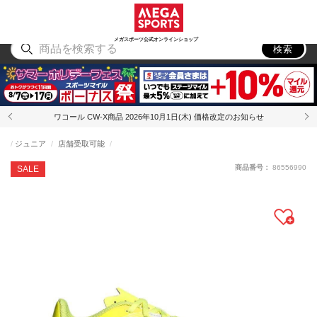
スポーツ
アウトドア
ブランド
アイテム
から探す
から探す
から探す
から探す
メガスポーツ公式オンラインショップ
検索
ワコール CW-X商品 2026年10月1日(木) 価格改定のお知らせ
ジュニア
店舗受取可能
商品番号：
86556990
SALE