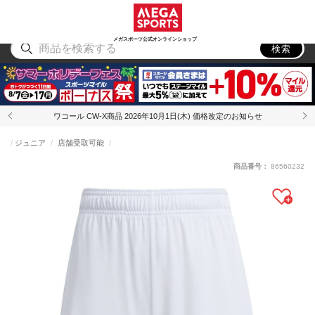
スポーツ
アウトドア
ブランド
アイテム
から探す
から探す
から探す
から探す
メガスポーツ公式オンラインショップ
検索
ワコール CW-X商品 2026年10月1日(木) 価格改定のお知らせ
ジュニア
店舗受取可能
商品番号：
86560232