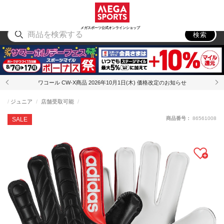
スポーツ
アウトドア
ブランド
アイテム
から探す
から探す
から探す
から探す
メガスポーツ公式オンラインショップ
検索
ワコール CW-X商品 2026年10月1日(木) 価格改定のお知らせ
ジュニア
店舗受取可能
商品番号：
86561008
SALE