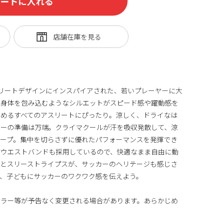
カートに入れる
、エリートデザインにインスパイアされた、若いプレーヤーに大
。身体を包み込むようなシルエットがスピード感や躍動感を
求めるすべてのアスリートにぴったり。涼しく、ドライなは
レーの準備は万端。クライマクールが汗を吸収発散して、涼
キープ。集中を切らさずに優れたパフォーマンスを発揮でき
縮ウエストバンドも採用しているので、快適なまま自由に動
ゅうとスリーストライプスが、サッカーのヘリテージも感じさ
、子どもにサッカーのワクワク感を伝えよう。
カラー等が予告なく変更される場合があります。あらかじめ