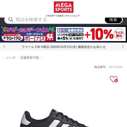
スポーツ
アウトドア
ブランド
アイテム
から探す
から探す
から探す
から探す
メガスポーツ公式オンラインショップ
検索
ワコール CW-X商品 2026年10月1日(木) 価格改定のお知らせ
メンズ
店舗受取可能
商品番号：
86773629