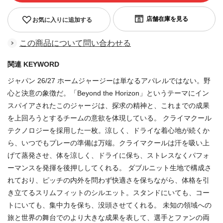
お気に入りに追加する
この商品について問い合わせる
関連 KEYWORD
ジャパン 26/27 ホームジャージーは単なるアパレルではない。野
心と決意の象徴だ。「Beyond the Horizon」というテーマにイン
スパイアされたこのジャージは、探求の精神と、これまでの成果
を上回ろうとするチームの意欲を体現している。 クライマクール
テクノロジーを採用した一枚。涼しく、ドライな着心地が続くか
ら、いつでもプレーの準備は万端。クライマクールは汗を吸い上
げて蒸発させ、体を涼しく、ドライに保ち、ストレスなくパフォ
ーマンスを発揮を後押ししてくれる。 ダブルニット生地で構成さ
れており、ピッチの内外を問わず快適さを保ちながら、体格を引
き立てるスリムフィットのシルエット。スタンドにいても、コー
トにいても、集中力を保ち、没頭させてくれる。 未知の領域への
旅と世界の舞台でのより大きな成果を表して、選手とファンの両