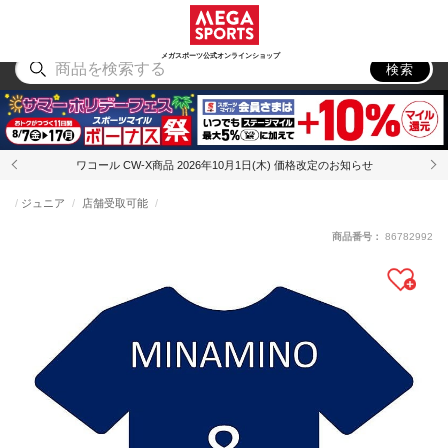
スポーツ
アウトドア
ブランド
アイテム
から探す
から探す
から探す
から探す
メガスポーツ公式オンラインショップ
検索
ワコール CW-X商品 2026年10月1日(木) 価格改定のお知らせ
ジュニア
店舗受取可能
商品番号：
86782992