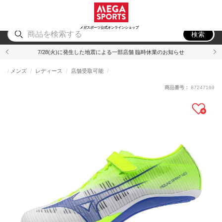
スポーツ
アウトドア
ブランド
アイテム
から探す
から探す
から探す
から探す
メガスポーツ公式オンラインショップ
検索
7/28(火)に発生した地震による一部店舗 臨時休業のお知らせ
メンズ
レディース
店舗受取可能
商品番号：
87247169