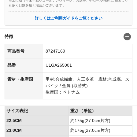
※繁忙期（年末年始やゴールデンウィーク、お盆等）やセール時期は, 通常より
も多く日数を頂く場合がございます。
詳しくはご利用ガイドをご覧ください
特徴
商品番号
87247169
品番
U1GA265001
素材・生産国
甲材:合成繊維、人工皮革 底材:合成底、ス
パイク / 金属 (取替式)
生産国：ベトナム
サイズ表記
重さ（単位）
22.5CM
約175g(27.0cm片方).
23.0CM
約175g(27.0cm片方).