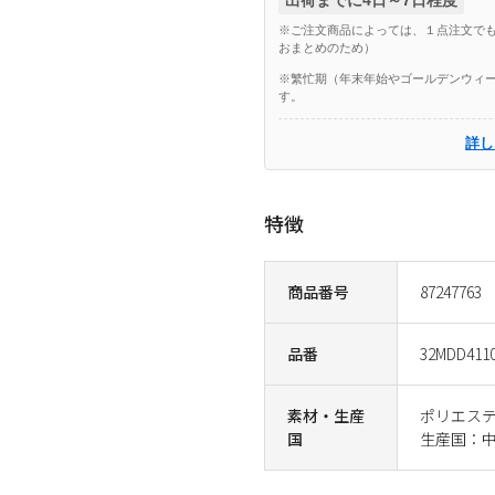
※ご注文商品によっては、１点注文でも
おまとめのため）
※繁忙期（年末年始やゴールデンウィー
す。
詳し
特徴
商品番号
87247763
品番
32MDD411
素材・生産
ポリエステ
国
生産国：