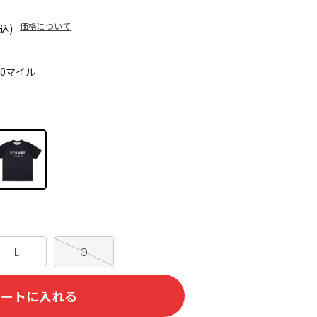
価格について
込)
90マイル
L
O
カートに入れる