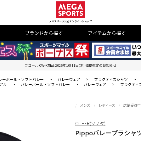
メガスポーツ公式オンラインショップ
ブランドから探す
アイテムから探す
ワコール CW-X商品 2026年10月1日(木) 価格改定のお知らせ
レーボール・ソフトバレー
>
バレーウェア
>
プラクティスシャツ
>
アル
>
バレーボール・ソフトバレー
>
バレーウェア
>
プラクティ
メンズ
レディース
店舗受取可
OTHER(ソノタ)
Pippoバレープラシャ