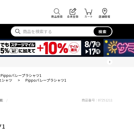
商品検索
会員登録
カート
店舗情報
検索
Pippoバレープラシャツ1
スシャツ
>
Pippoバレープラシャツ1
能
商品番号：
87251211
ツ1