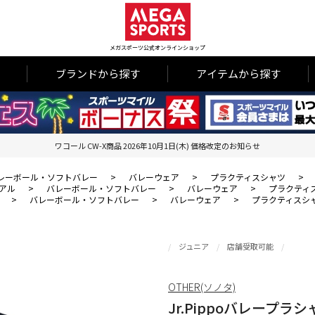
メガスポーツ公式オンラインショップ
ブランドから探す
アイテムから探す
ワコール CW-X商品 2026年10月1日(木) 価格改定のお知らせ
レーボール・ソフトバレー
>
バレーウェア
>
プラクティスシャツ
>
アル
>
バレーボール・ソフトバレー
>
バレーウェア
>
プラクティ
>
バレーボール・ソフトバレー
>
バレーウェア
>
プラクティスシ
ジュニア
店舗受取可能
OTHER(ソノタ)
Jr.Pippoバレープラシ