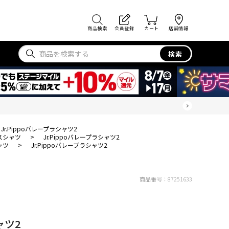
商品検索
会員登録
カート
店舗情報
検索
Jr.Pippoバレープラシャツ2
スシャツ
>
Jr.Pippoバレープラシャツ2
ャツ
>
Jr.Pippoバレープラシャツ2
商品番号：
87251633
ャツ2