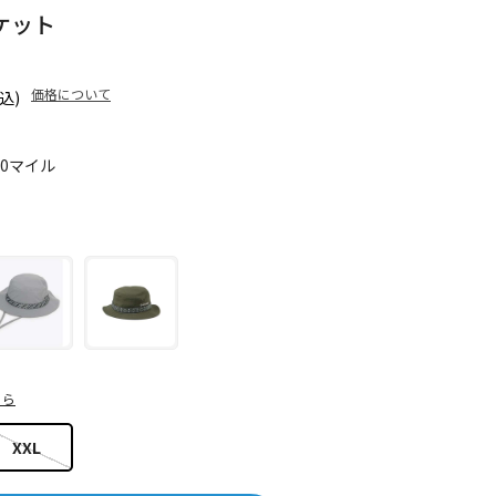
ケット
価格について
込)
90マイル
ちら
XXL