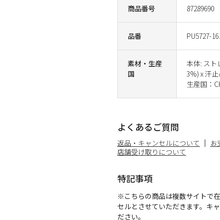
商品番号
87289690
品番
PU5727-16
素材・生産
本体: ス
国
3%) x 
生産国：CH
よくあるご質問
返品・キャンセルについて
お
店舗受け取りについて
特記事項
※こちらの商品は複数サイトで
セルとさせていただきます。キ
ださい。