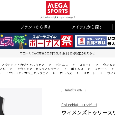
メガスポーツ公式オンラインショップ
ブランドから探す
アイテムから探す
ワコール CW-X商品 2026年10月1日(木) 価格改定のお知らせ
アウトドア・カジュアルウェア
>
ボトムス
>
スカート
>
ウィメ
アル
>
アウトドア・カジュアルウェア
>
ボトムス
>
スカート
>
>
アウトドア・カジュアルウェア
>
ボトムス
>
スカート
>
ウィ
店舗受取可能
Columbia(コロンビア)
ウィメンズトゥリース