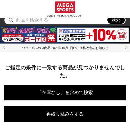
スポーツ
アウトドア
ブランド
アイテム
から探す
から探す
から探す
から探す
メガスポーツ公式オンラインショップ
検索
ワコール CW-X商品 2026年10月1日(木) 価格改定のお知らせ
ご指定の条件に一致する商品が見つかりませんでし
た。
「在庫なし」を含めて検索
再絞り込みをする