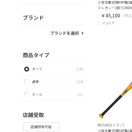
小学生軟式用FRP製(
スレガシー(BEYONDMA
￥45,100
(税込
ブランド
ジュニア
ブランドを選択
商品タイプ
すべて
(136)
通常
(124)
セール
(12)
店舗受取
MIZUNO(ミズノ)
店舗受取可能
小学生軟式用FRP製(