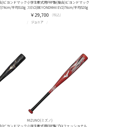
複合)ビヨンドマック
小学生軟式用FRP製(複合)ビヨンドマック
2)74cm/平均510g
スEV2(BEYONDMAX EV2)76cm/平均520g
￥29,700
(税込)
ジュニア
MIZUNO(ミズノ)
複合)ビヨンドマック
小学生軟式用FRP製プロフェッショナル