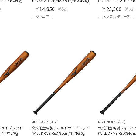
m/平均460g)
セレクション(近藤 76cm/平均480g)
(HOTMETAL)83cm/平均
￥14,850
￥25,300
)
(税込)
(税込)
ジュニア
メンズ,レディース
MIZUNO(ミズノ)
MIZUNO(ミズノ)
ドライブレッド
軟式用金属製ウィルドライブレッド
軟式用金属製ウィルド
2cm/平均670g
(WILL DRIVE RED)83cm/平均680g
(WILL DRIVE RED)84c