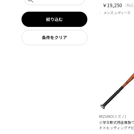
￥19,250
(税込
メンズ,レディース
絞り込む
条件をクリア
MIZUNO(ミズノ)
小学生軟式用金属製
ド×ヒッティングナビ(7