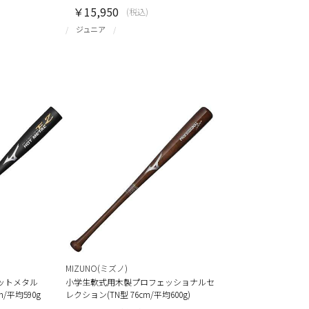
￥15,950
(税込)
ジュニア
MIZUNO(ミズノ)
ットメタル
小学生軟式用木製プロフェッショナルセ
cm/平均590g
レクション(TN型 76cm/平均600g)