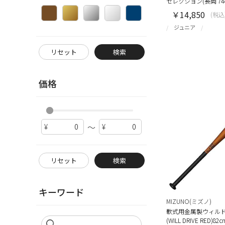
セレクション(長岡 74c
￥14,850
(税込
ジュニア
リセット
検索
価格
～
リセット
検索
キーワード
MIZUNO(ミズノ)
軟式用金属製ウィル
(WILL DRIVE RED)8