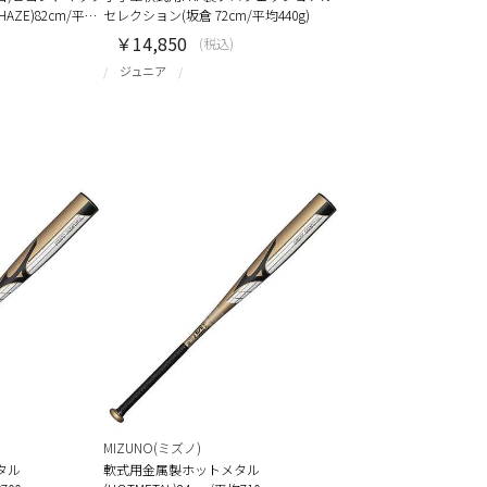
HAZE)82cm/平…
セレクション(坂倉 72cm/平均440g)
￥14,850
(税込)
ジュニア
MIZUNO(ミズノ)
タル
軟式用金属製ホットメタル