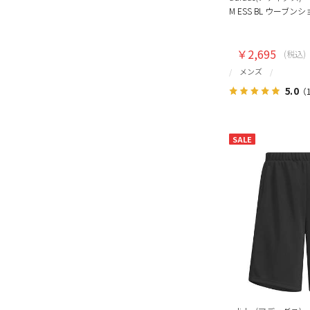
M ESS BL ウーブン
￥2,695
(税込)
メンズ
5.0
（
SALE