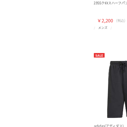
23SSクロスハーフパ
￥2,200
(税込)
メンズ
SALE
adidas(アディダス)