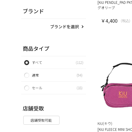
[KiU PENDLE_PAD 
グオリーブ
ブランド
￥4,400
(税込)
ブランドを選択
商品タイプ
すべて
(112)
通常
(94)
セール
(18)
店舗受取
店舗受取可能
KiU(キウ)
[KiU FLEECE MINI 