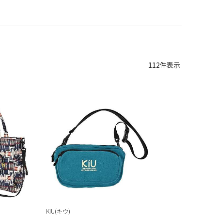
112
件表示
KiU(キウ)