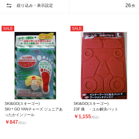
26
絞り込み・表示設定
件
SALE
SALE
SKI&GO(スキーゴー)
SKI&GO(スキーゴー)
SKI＊GO YANチャーズ ジュニアあ
23F 痛 ・ユル解決パット
ったかインソール
￥1,155
(税込)
￥847
(税込)