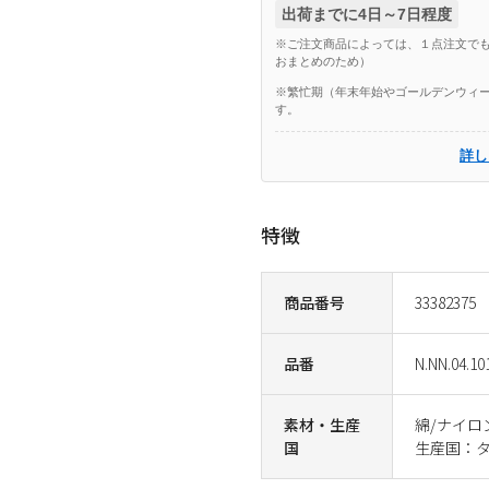
出荷までに4日～7日程度
※ご注文商品によっては、１点注文でも
おまとめのため）
※繁忙期（年末年始やゴールデンウィー
す。
詳し
特徴
商品番号
33382375
品番
N.NN.04.10
素材・生産
綿/ナイロ
国
生産国：