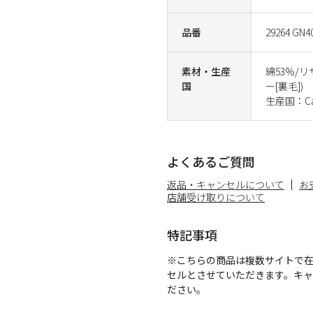
品番
29264 GN4
素材・生産
綿53%/
国
ー[裏毛])
生産国：Ca
よくあるご質問
返品・キャンセルについて
お
店舗受け取りについて
特記事項
※こちらの商品は複数サイトで
セルとさせていただきます。キ
ださい。