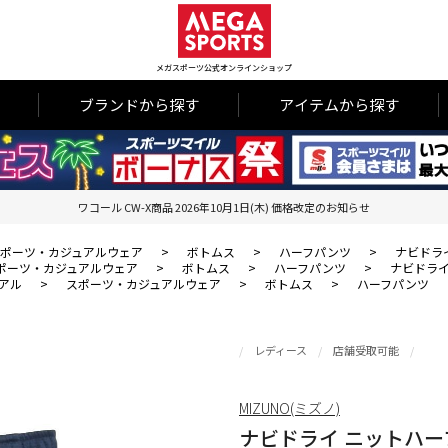
メガスポーツ公式オンラインショップ
ブランドから探す
アイテムから探す
ワコール CW-X商品 2026年10月1日(木) 価格改定のお知らせ
ポーツ・カジュアルウェア
>
ボトムス
>
ハーフパンツ
>
ナビドラ
ポーツ・カジュアルウェア
>
ボトムス
>
ハーフパンツ
>
ナビドライ
アル
>
スポーツ・カジュアルウェア
>
ボトムス
>
ハーフパンツ
レディース
店舗受取可能
MIZUNO(ミズノ)
ナビドライ ニットハー