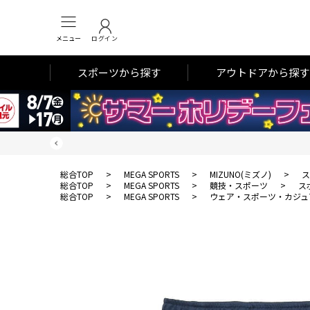
メニュー
ログイン
スポーツから探す
アウトドアから探す
総合TOP
>
MEGA SPORTS
>
MIZUNO(ミズノ)
>
ス
総合TOP
>
MEGA SPORTS
>
競技・スポーツ
>
ス
総合TOP
>
MEGA SPORTS
>
ウェア・スポーツ・カジュ