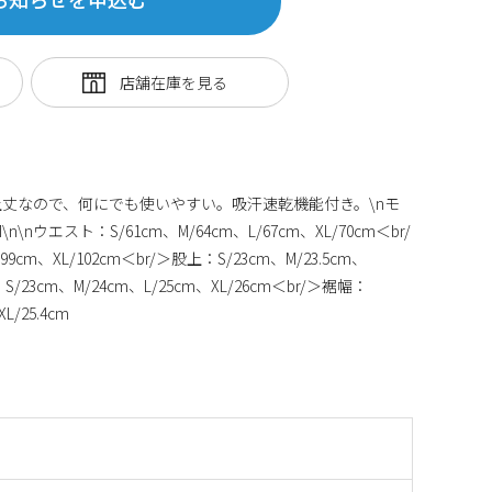
丈なので、何にでも使いやすい。吸汗速乾機能付き。\nモ
nウエスト：S/61cm、M/64cm、L/67cm、XL/70cm＜br/
9cm、XL/102cm＜br/＞股上：S/23cm、M/23.5cm、
：S/23cm、M/24cm、L/25cm、XL/26cm＜br/＞裾幅：
L/25.4cm