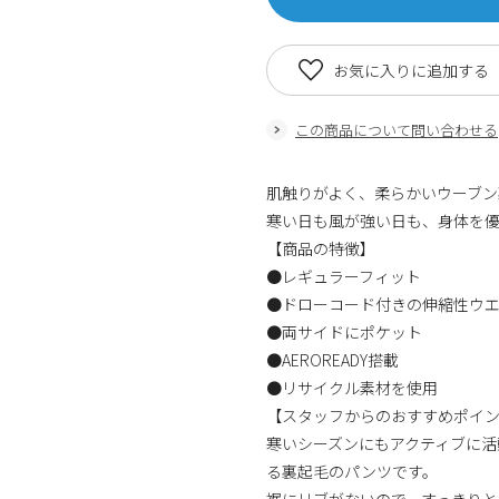
お気に入りに追加する
この商品について問い合わせる
肌触りがよく、柔らかいウーブ
寒い日も風が強い日も、身体を
【商品の特徴】
●レギュラーフィット
●ドローコード付きの伸縮性ウ
●両サイドにポケット
●AEROREADY搭載
●リサイクル素材を使用
【スタッフからのおすすめポイ
寒いシーズンにもアクティブに活
る裏起毛のパンツです。
裾にリブがないので、すっきりと