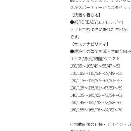
スがスポーティーかつスタイリッ
【快適な着心地】
●AEROREADY(エアロレディ)
ソフトで吸湿性に優れた生地が
です。
【サステナビリティ】
●環境への負荷を減らす取り組
サイズ/身長/胸囲/ウエスト
100/95～105/49～55/47～53
110/105～115/53～59/49～55
120/115～125/57～63/51～57
130/125～135/61～67/53～59
140/135～145/65～72/54～62
150/145～155/70～78/58～66
160/155～165/76～84/62～70
※掲載画像の仕様・デザイン・