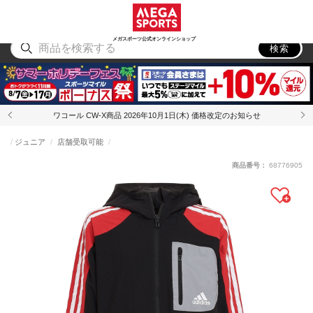
スポーツ
アウトドア
ブランド
アイテム
から探す
から探す
から探す
から探す
メガスポーツ公式オンラインショップ
検索
ワコール CW-X商品 2026年10月1日(木) 価格改定のお知らせ
ジュニア
店舗受取可能
商品番号：
68776905