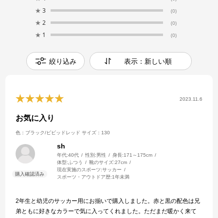
★
3
(0)
★
2
(0)
★
1
(0)
絞り込み
表示：新しい順
2023.11.6
お気に入り
色：ブラック/ビビッドレッド
サイズ：130
sh
年代:
40代
性別:
男性
身長:
171～175cm
体型:
ふつう
靴のサイズ:
27cm
現在実施のスポーツ:
サッカー
スポーツ・アウトドア歴:
1年未満
2年生と幼児のサッカー用にお揃いで購入しました。赤と黒の配色は兄
弟ともに好きなカラーで気に入ってくれました。ただまだ暖かく来て