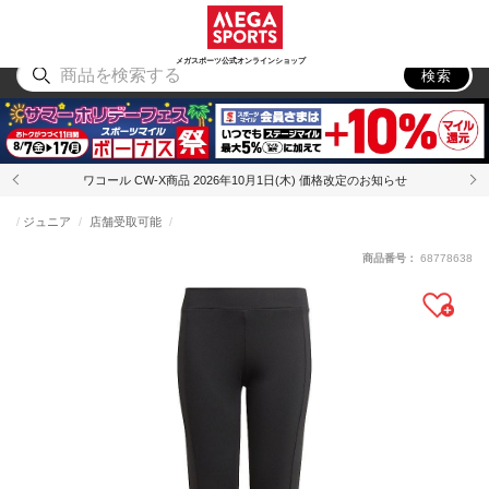
スポーツ
アウトドア
ブランド
アイテム
から探す
から探す
から探す
から探す
メガスポーツ公式オンラインショップ
検索
ワコール CW-X商品 2026年10月1日(木) 価格改定のお知らせ
ジュニア
店舗受取可能
商品番号：
68778638