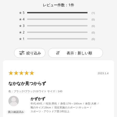
レビュー件数：
1
件
★
5
(1)
★
4
(0)
★
3
(0)
★
2
(0)
★
1
(0)
絞り込み
表示：新しい順
2023.1.4
なかなか見つからず
色：ブラック/ブラック/ホワイト
サイズ：140
かずかず
年代:
40代
性別:
男性
身長:
176～180cm
体型:
大柄
靴のサイズ:
29cm
現在実施のスポーツ:
サッカー
スポーツ・アウトドア歴:
3年以上