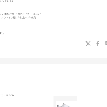
ルシッドレモン
m
体型:
小柄
靴のサイズ:
～23cm
・アウトドア歴:
1年以上～3年未満
た。
ズ：21.5CM