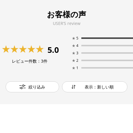
お客様の声
USER’S review
★
5
★
4
5.0
★
3
★
2
レビュー件数：
3
件
★
1
絞り込み
表示：新しい順