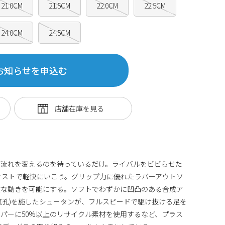
21.0CM
21.5CM
22.0CM
22.5CM
24.0CM
24.5CM
お知らせを申込む
が流れを変えるのを待っているだけ。ライバルをビビらせた
ァストで軽快にいこう。グリップ力に優れたラバーアウトソ
敏な動きを可能にする。ソフトでわずかに凹凸のある合成ア
気孔)を施したシュータンが、フルスピードで駆け抜ける足を
パーに50%以上のリサイクル素材を使用するなど、プラス