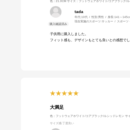
色：21.0CM
サイズ：フットウェアホワイト/コアブラック/
tada
年代:
10代
性別:
男性
身長:
141～145c
現在実施のスポーツ:
サッカー
スポーツ
子供用に購入しました。
フィット感も、デザインもとても良いとの感想でし
大満足
色：フットウェアホワイト/コアブラック/ルシッドレモン
サイ
サイズ感
:丁度良い