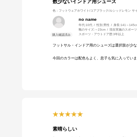
数少ないインドア用シューズ
色：フットウェアホワイト/コアブラック/ルシッドレモン
サイ
no name
年代:
10代
性別:
男性
身長:
141～145c
靴のサイズ:
～23cm
現在実施のスポーツ
スポーツ・アウトドア歴:
3年以上
フットサル・インドア用のシューズは選択肢が少な
今回のカラーは配色もよく、息子も気に入っていま
素晴らしい