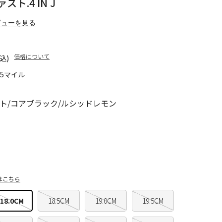
ト.4 IN J
ビューを見る
価格について
込)
15マイル
ト/コアブラック/ルシッドレモン
はこちら
18.0CM
18.5CM
19.0CM
19.5CM