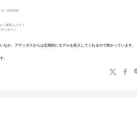
ズ：23.5CM
m
体型:
ふつう
:
サッカー
いなか、アディダスからは定期的にモデルを投入してくれるので助かっています。
す。