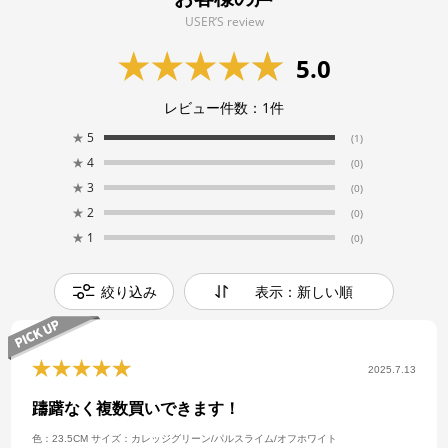
USER’S review
5.0
レビュー件数：
1
件
★
5
(1)
★
4
(0)
★
3
(0)
★
2
(0)
★
1
(0)
絞り込み
表示：新しい順
2025.7.13
躊躇なく複数買いできます！
色：23.5CM
サイズ：カレッジグリーン/パルスライム/オフホワイト