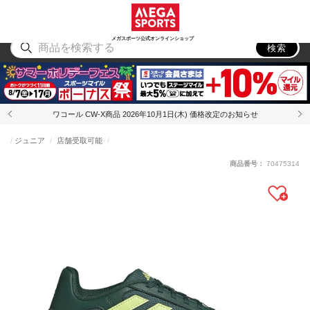
スポーツ
アウトドア
ブランド
アイテム
から探す
から探す
から探す
から探す
メガスポーツ公式オンラインショップ
検索
ワコール CW-X商品 2026年10月1日(木) 価格改定のお知らせ
ジュニア
店舗受取可能
商品番号：
70475314