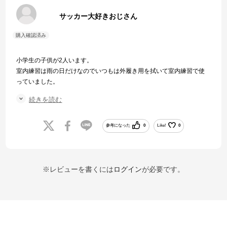
サッカー大好きおじさん
小学生の子供が2人います。
室内練習は雨の日だけなのでいつもは外履き用を拭いて室内練習で使
っていました。
しかしこの安さ(1,650円)ならと購入しました。
続きを読む
この商品以外も安いシューズが多いので、すぐに履き潰してしまうこ
とを考えて複数買いしました。
安いので躊躇なく複数購入できます。
参考になった
0
Like!
0
※レビューを書くには
ログイン
が必要です。