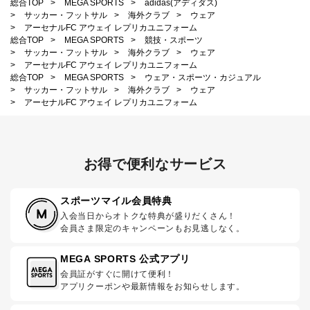
総合TOP
>
MEGA SPORTS
>
adidas(アディダス)
>
サッカー・フットサル
>
海外クラブ
>
ウェア
>
アーセナルFC アウェイ レプリカユニフォーム
総合TOP
>
MEGA SPORTS
>
競技・スポーツ
>
サッカー・フットサル
>
海外クラブ
>
ウェア
>
アーセナルFC アウェイ レプリカユニフォーム
総合TOP
>
MEGA SPORTS
>
ウェア・スポーツ・カジュアル
>
サッカー・フットサル
>
海外クラブ
>
ウェア
>
アーセナルFC アウェイ レプリカユニフォーム
お得で便利なサービス
スポーツマイル会員特典
入会当日からオトクな特典が盛りだくさん！
会員さま限定のキャンペーンもお見逃しなく。
MEGA SPORTS 公式アプリ
会員証がすぐに開けて便利！
アプリクーポンや最新情報をお知らせします。