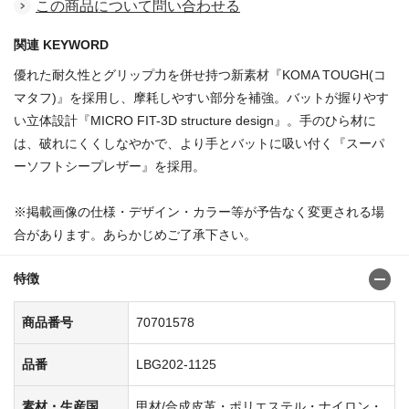
この商品について問い合わせる
関連 KEYWORD
優れた耐久性とグリップ力を併せ持つ新素材『KOMA TOUGH(コ
マタフ)』を採用し、摩耗しやすい部分を補強。バットが握りやす
い立体設計『MICRO FIT-3D structure design』。手のひら材に
は、破れにくくしなやかで、より手とバットに吸い付く『スーパ
ーソフトシープレザー』を採用。
※掲載画像の仕様・デザイン・カラー等が予告なく変更される場
合があります。あらかじめご了承下さい。
特徴
商品番号
70701578
品番
LBG202-1125
素材・生産国
甲材/合成皮革・ポリエステル・ナイロン・