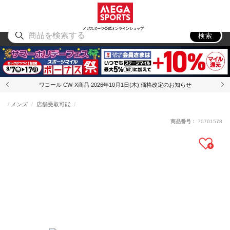
スポーツ
アウトドア
ブランド
アイテム
から探す
から探す
から探す
から探す
メガスポーツ公式オンラインショップ
検索
ワコール CW-X商品 2026年10月1日(木) 価格改定のお知らせ
メンズ
店舗受取可能
商品番号：
70701578