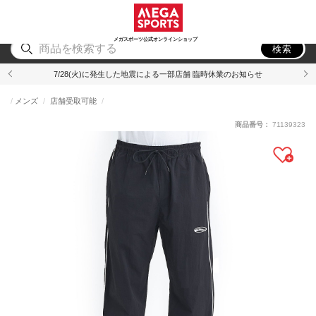
スポーツ
アウトドア
ブランド
アイテム
から探す
から探す
から探す
から探す
メガスポーツ公式オンラインショップ
検索
7/28(火)に発生した地震による一部店舗 臨時休業のお知らせ
メンズ
店舗受取可能
商品番号：
71139323