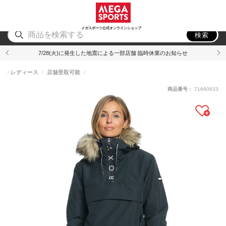
スポーツ
アウトドア
ブランド
アイテム
から探す
から探す
から探す
から探す
メガスポーツ公式オンラインショップ
検索
7/28(火)に発生した地震による一部店舗 臨時休業のお知らせ
レディース
店舗受取可能
商品番号：
71660633