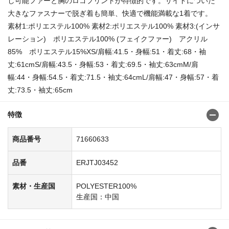
し可能ファーと胸のロゴプリントが特徴的です。サイドについた
大きなファスナーで脱ぎ着も簡単、快適で機能満載な1着です。
素材1:ポリエステル100% 素材2:ポリエステル100% 素材3:(インサ
レーション) ポリエステル100% (フェイクファー) アクリル
85% ポリエステル15%XS/肩幅:41.5・身幅:51・着丈:68・袖
丈:61cmS/肩幅:43.5・身幅:53・着丈:69.5・袖丈:63cmM/肩
幅:44・身幅:54.5・着丈:71.5・袖丈:64cmL/肩幅:47・身幅:57・着
丈:73.5・袖丈:65cm
特徴
商品番号
71660633
品番
ERJTJ03452
素材・生産国
POLYESTER100%
生産国：中国