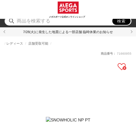
スポーツ
アウトドア
ブランド
アイテム
から探す
から探す
から探す
から探す
メガスポーツ公式オンラインショップ
検索
7/28(火)に発生した地震による一部店舗 臨時休業のお知らせ
レディース
店舗受取可能
商品番号：
71660955