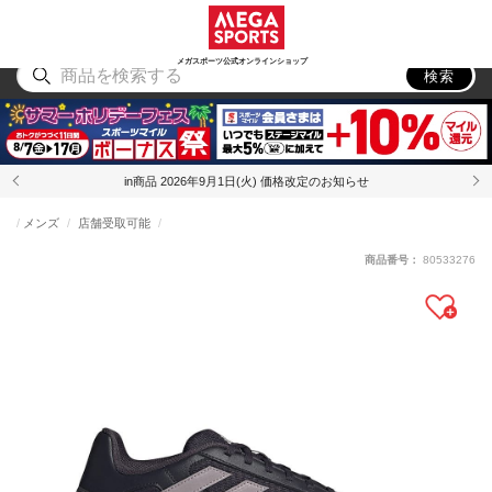
スポーツ
アウトドア
ブランド
アイテム
から探す
から探す
から探す
から探す
メガスポーツ公式オンラインショップ
検索
in商品 2026年9月1日(火) 価格改定のお知らせ
メンズ
店舗受取可能
商品番号：
80533276