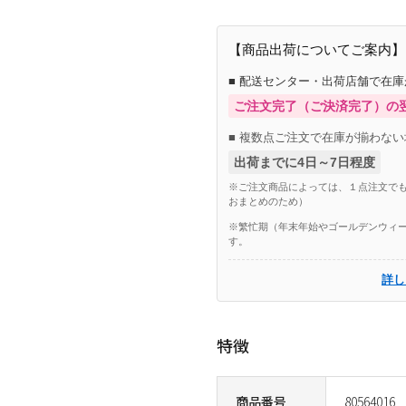
【商品出荷についてご案内】
■ 配送センター・出荷店舗で在
ご注文完了（ご決済完了）の
■ 複数点ご注文で在庫が揃わない
出荷までに4日～7日程度
※ご注文商品によっては、１点注文でも
おまとめのため）
※繁忙期（年末年始やゴールデンウィー
す。
詳し
特徴
商品番号
80564016