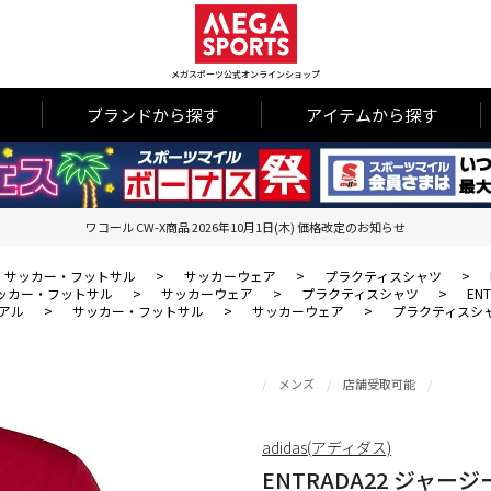
メガスポーツ公式オンラインショップ
ブランドから探す
アイテムから探す
ワコール CW-X商品 2026年10月1日(木) 価格改定のお知らせ
サッカー・フットサル
>
サッカーウェア
>
プラクティスシャツ
>
ッカー・フットサル
>
サッカーウェア
>
プラクティスシャツ
>
EN
アル
>
サッカー・フットサル
>
サッカーウェア
>
プラクティスシ
メンズ
店舗受取可能
adidas(アディダス)
ENTRADA22 ジャージ