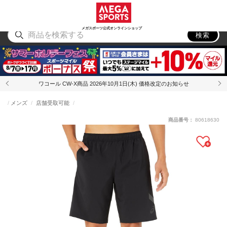
スポーツ
アウトドア
ブランド
アイテム
から探す
から探す
から探す
から探す
メガスポーツ公式オンラインショップ
検索
ワコール CW-X商品 2026年10月1日(木) 価格改定のお知らせ
メンズ
店舗受取可能
商品番号：
80618630