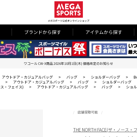
メガスポーツ公式オンラインショップ
ブランドから探す
アイテムから探す
ワコール CW-X商品 2026年10月1日(木) 価格改定のお知らせ
アウトドア・カジュアルバッグ
>
バッグ
>
ショルダーバッグ
>
B
>
アウトドア・カジュアルバッグ
>
バッグ
>
ショルダーバッグ
・ノース・フェイス)
>
アウトドア・カジュアルバッグ
>
バッグ
>
ショル
店舗受取可能
THE NORTH FACE(ザ・ノース・