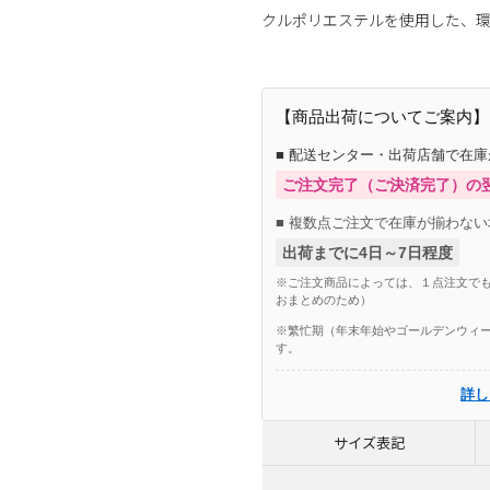
クルポリエステルを使用した、
【商品出荷についてご案内】
■ 配送センター・出荷店舗で在
ご注文完了（ご決済完了）の
■ 複数点ご注文で在庫が揃わない
出荷までに4日～7日程度
※ご注文商品によっては、１点注文でも
おまとめのため）
※繁忙期（年末年始やゴールデンウィー
す。
詳し
サイズ表記
.