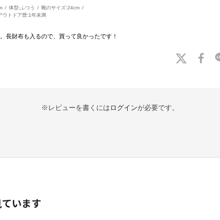
m
体型:
ふつう
靴のサイズ:
24cm
アウトドア歴:
1年未満
す。長財布も入るので、買って良かったです！
※レビューを書くには
ログイン
が必要です。
見ています