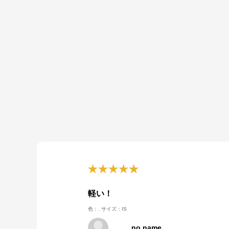
軽い！
色：.
サイズ：IS
no name