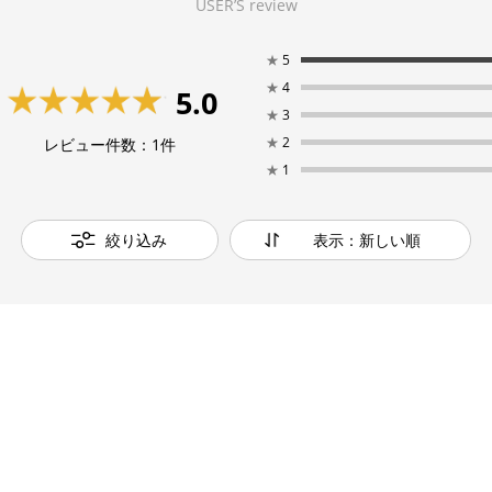
USER’S review
★
5
★
4
5.0
★
3
★
2
レビュー件数：
1
件
★
1
絞り込み
表示：新しい順