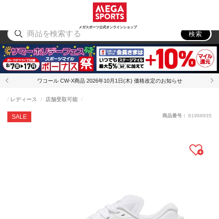
スポーツ
アウトドア
ブランド
アイテム
から探す
から探す
から探す
から探す
メガスポーツ公式オンラインショップ
検索
ワコール CW-X商品 2026年10月1日(木) 価格改定のお知らせ
レディース
店舗受取可能
商品番号：
81968935
SALE