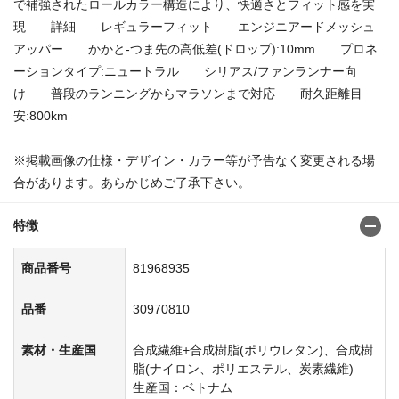
で補強されたロールカラー構造により、快適さとフィット感を実
現 詳細 レギュラーフィット エンジニアードメッシュ
アッパー かかと-つま先の高低差(ドロップ):10mm プロネ
ーションタイプ:ニュートラル シリアス/ファンランナー向
け 普段のランニングからマラソンまで対応 耐久距離目
安:800km
※掲載画像の仕様・デザイン・カラー等が予告なく変更される場
合があります。あらかじめご了承下さい。
特徴
商品番号
81968935
品番
30970810
素材・生産国
合成繊維+合成樹脂(ポリウレタン)、合成樹
脂(ナイロン、ポリエステル、炭素繊維)
生産国：ベトナム