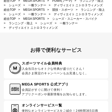
総合TOP
>
MEGA SPORTS
>
PUMA(プーマ)
>
ランニング・陸上
>
シューズ
>
一般ランナー
>
ディヴィエイト ニトロ 3 ウィメンズ
総合TOP
>
MEGA SPORTS
>
競技・スポーツ
>
ランニング・陸上
>
シューズ
>
一般ランナー
>
ディヴィエイト ニトロ 3 ウィメンズ
総合TOP
>
MEGA SPORTS
>
シューズ・スニーカー・スパイク
>
ランニング・陸上
>
シューズ
>
一般ランナー
>
ディヴィエイト ニトロ 3 ウィメンズ
お得で便利なサービス
スポーツマイル会員特典
入会当日からオトクな特典が盛りだくさん！
会員さま限定のキャンペーンもお見逃しなく。
MEGA SPORTS 公式アプリ
会員証がすぐに開けて便利！
アプリクーポンや最新情報をお知らせします。
オンラインサービス一覧
便利なオンラインサービスをご紹介！24時間365日商