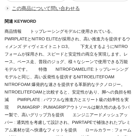
この商品について問い合わせる
関連 KEYWORD
商品情報 トップレーシングモデルに使用されている、
PWRPLATEとNITRO ELITEが採用され、高い推進力を提供するウ
ィメンズ ディヴィエイトニトロ3。 下支えするようにNITRO
フォームが採用され、スピードと安定性の両立を実現します。レ
ース、ペース走、普段のジョグ、様々なシーンで使用できる万能
モデルです。 特徴 NITROFOAMELITE:トップレーシング
モデルと同じ、高い反発性を提供するNITROELITEFOAM
NITROFOAM:爆発的な速さを提供する革新的なテクノロジー。
NITROELITEFOAMと比較すると、安定性があり、脚への負担を軽
減 PWRPLATE : パワフルな推進力とエリート級の効率性を実
現 PUMAGRIP : PUMAGRIPアウトソールは耐久性のあるラバ
ー製で、高いグリップ力を提供 エンジニアードメッシュアッ
パー : 通気性を考慮して設計され、PWRTAPEで補強されたプレミ
アム素材が足へ快適なフィットを提供 ロールカラー : フォーム