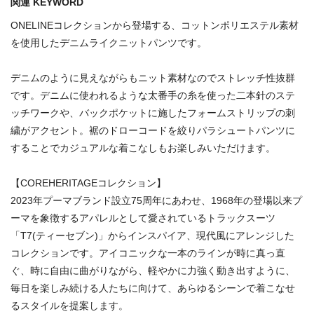
関連 KEYWORD
ONELINEコレクションから登場する、コットンポリエステル素材
を使用したデニムライクニットパンツです。
デニムのように見えながらもニット素材なのでストレッチ性抜群
です。デニムに使われるような太番手の糸を使った二本針のステ
ッチワークや、バックポケットに施したフォームストリップの刺
繍がアクセント。裾のドローコードを絞りパラシュートパンツに
することでカジュアルな着こなしもお楽しみいただけます。
【COREHERITAGEコレクション】
2023年プーマブランド設立75周年にあわせ、1968年の登場以来プ
ーマを象徴するアパレルとして愛されているトラックスーツ
「T7(ティーセブン)」からインスパイア、現代風にアレンジした
コレクションです。アイコニックな一本のラインが時に真っ直
ぐ、時に自由に曲がりながら、軽やかに力強く動き出すように、
毎日を楽しみ続ける人たちに向けて、あらゆるシーンで着こなせ
るスタイルを提案します。