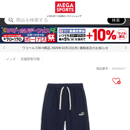
スポーツ
アウトドア
ブランド
アイテム
から探す
から探す
から探す
から探す
メガスポーツ公式オンラインショップ
検索
ワコール CW-X商品 2026年10月1日(木) 価格改定のお知らせ
メンズ
店舗受取可能
商品番号：
82095027