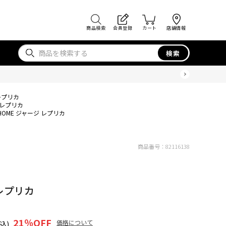
商品検索
会員登録
カート
店舗情報
検索
 レプリカ
ジ レプリカ
 HOME ジャージ レプリカ
商品番号：
82116138
 レプリカ
21
％OFF
価格について
込)