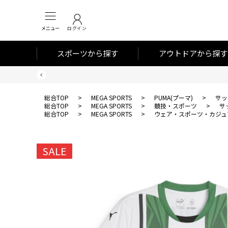
メニュー
ログイン
スポーツから探す
アウトドアから探す
総合TOP
>
MEGA SPORTS
>
PUMA(プーマ)
>
サッ
総合TOP
>
MEGA SPORTS
>
競技・スポーツ
>
サ
総合TOP
>
MEGA SPORTS
>
ウェア・スポーツ・カジュ
SALE