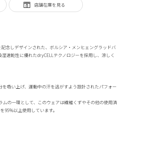
周年を記念しデザインされた、ボルシア・メンヒェングラッドバ
吸湿速乾性に優れたdryCELLテクノロジーを採用し、涼しく
体から水分を吸い上げ、運動中の汗を逃がすよう設計されたパフォー
)プログラムの一環として、このウェアは繊維くずやその他の使用済
を95%以上使用しています。