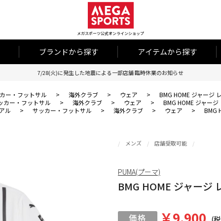
メガスポーツ公式オンラインショップ
ブランドから探す
アイテムから探す
7/28(火)に発生した地震による一部店舗 臨時休業のお知らせ
カー・フットサル
>
海外クラブ
>
ウェア
>
BMG HOME ジャージ
ッカー・フットサル
>
海外クラブ
>
ウェア
>
BMG HOME ジャー
アル
>
サッカー・フットサル
>
海外クラブ
>
ウェア
>
BMG
メンズ
店舗受取可能
PUMA(プーマ)
BMG HOME ジャージ
￥9,900
(税