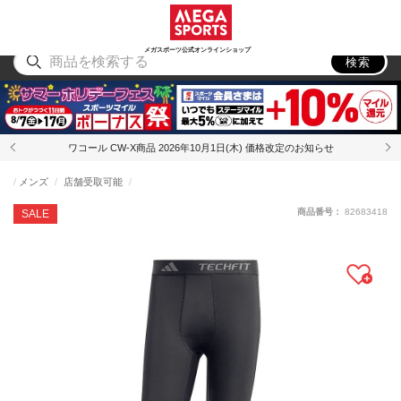
スポーツ
アウトドア
ブランド
アイテム
から探す
から探す
から探す
から探す
メガスポーツ公式オンラインショップ
検索
ワコール CW-X商品 2026年10月1日(木) 価格改定のお知らせ
メンズ
店舗受取可能
商品番号：
82683418
SALE