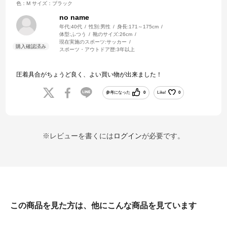
色：M
サイズ：ブラック
no name
年代:
40代
性別:
男性
身長:
171～175cm
体型:
ふつう
靴のサイズ:
26cm
現在実施のスポーツ:
サッカー
スポーツ・アウトドア歴:
3年以上
圧着具合がちょうど良く、よい買い物が出来ました！
参考になった
0
Like!
0
※レビューを書くには
ログイン
が必要です。
この商品を見た方は、他にこんな商品を見ています