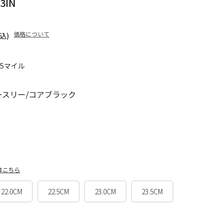
IN
価格について
込)
75マイル
ースリー/コアブラック
はこちら
22.0CM
22.5CM
23.0CM
23.5CM