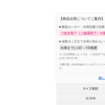
【商品出荷についてご案内】
■ 配送センター・出荷店舗で在
ご注文完了（ご決済完了）の
■ 複数点ご注文で在庫が揃わない
出荷までに4日～7日程度
※ご注文商品によっては、１点注文でも
おまとめのため）
※繁忙期（年末年始やゴールデンウィー
す。
詳し
サイズ表記
21.0CM