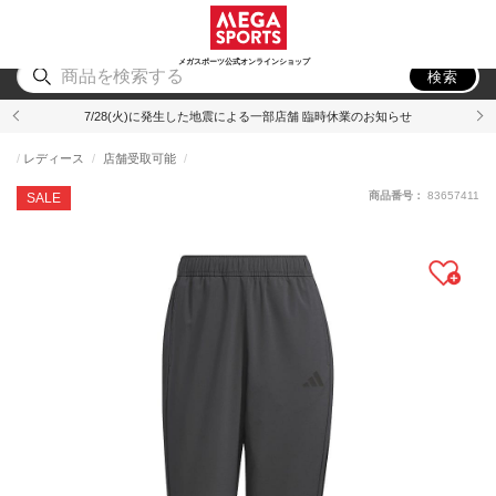
スポーツ
アウトドア
ブランド
アイテム
から探す
から探す
から探す
から探す
メガスポーツ公式オンラインショップ
検索
7/28(火)に発生した地震による一部店舗 臨時休業のお知らせ
レディース
店舗受取可能
商品番号：
83657411
SALE