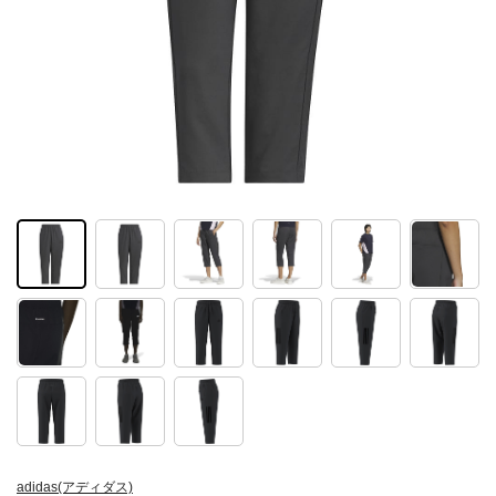
adidas(アディダス)