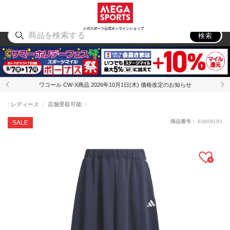
スポーツ
アウトドア
ブランド
アイテム
から探す
から探す
から探す
から探す
メガスポーツ公式オンラインショップ
検索
ワコール CW-X商品 2026年10月1日(木) 価格改定のお知らせ
レディース
店舗受取可能
商品番号：
83659193
SALE