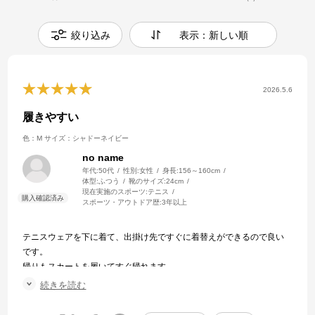
絞り込み
表示：新しい順
2026.5.6
履きやすい
色：M
サイズ：シャドーネイビー
no name
年代:
50代
性別:
女性
身長:
156～160cm
体型:
ふつう
靴のサイズ:
24cm
現在実施のスポーツ:
テニス
スポーツ・アウトドア歴:
3年以上
テニスウェアを下に着て、出掛け先ですぐに着替えができるので良い
です。
帰りもスカートを履いてすぐ帰れます。
デザインもオシャレで気に入りました。
続きを読む
サイズは大きめなので、普段はLですが、Mサイズにしました。