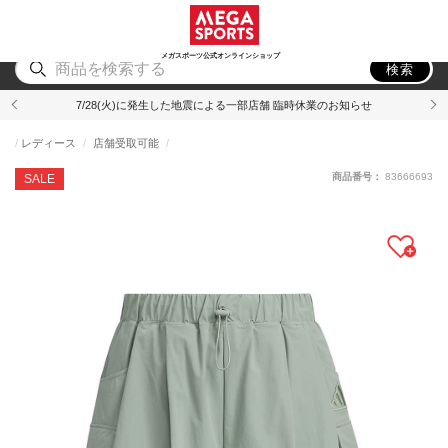
スポーツ
アウトドア
ブランド
アイテム
から探す
から探す
から探す
から探す
メガスポーツ公式オンラインショップ
検索
7/28(火)に発生した地震による一部店舗 臨時休業のお知らせ
レディース
店舗受取可能
商品番号：
83666693
SALE