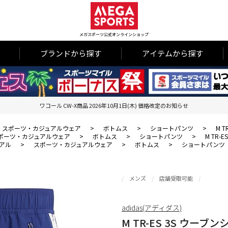
メガスポーツ公式オンラインショップ
ブランドから探す
アイテムから探す
ワコール CW-X商品 2026年10月1日(木) 価格改定のお知らせ
スポーツ・カジュアルウェア
>
ボトムス
>
ショートパンツ
>
M 
ポーツ・カジュアルウェア
>
ボトムス
>
ショートパンツ
>
M TR-
アル
>
スポーツ・カジュアルウェア
>
ボトムス
>
ショートパンツ
メンズ
店舗受取可能
adidas(アディダス)
M TR-ES 3S ウーブ