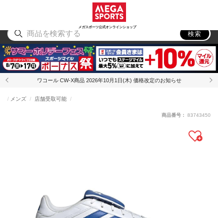
スポーツ
アウトドア
ブランド
アイテム
から探す
から探す
から探す
から探す
メガスポーツ公式オンラインショップ
検索
ワコール CW-X商品 2026年10月1日(木) 価格改定のお知らせ
メンズ
店舗受取可能
商品番号：
83743450