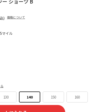
ージー ショーツ B
価格について
込)
35マイル
ちら
130
140
150
160