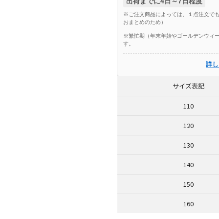
出荷までに4日～7日程度
※ご注文商品によっては、１点注文でも
おまとめのため）
※繁忙期（年末年始やゴールデンウィー
す。
詳し
サイズ表記
110
120
130
140
150
160