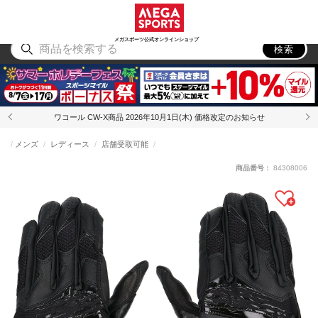
スポーツ
アウトドア
ブランド
アイテム
から探す
から探す
から探す
から探す
メガスポーツ公式オンラインショップ
検索
ワコール CW-X商品 2026年10月1日(木) 価格改定のお知らせ
メンズ
レディース
店舗受取可能
商品番号：
84308006