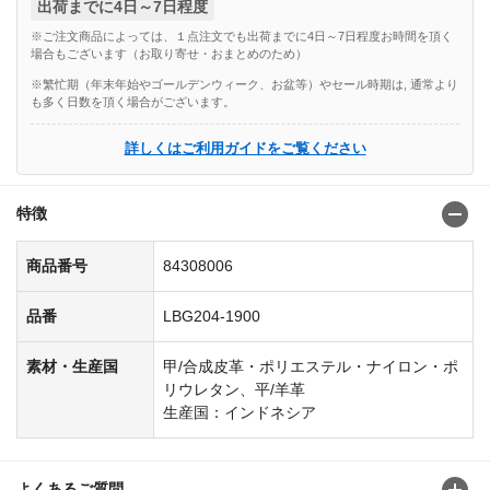
出荷までに4日～7日程度
※ご注文商品によっては、１点注文でも出荷までに4日～7日程度お時間を頂く
場合もございます（お取り寄せ・おまとめのため）
※繁忙期（年末年始やゴールデンウィーク、お盆等）やセール時期は, 通常より
も多く日数を頂く場合がございます。
詳しくはご利用ガイドをご覧ください
特徴
商品番号
84308006
品番
LBG204-1900
素材・生産国
甲/合成皮革・ポリエステル・ナイロン・ポ
リウレタン、平/羊革
生産国：インドネシア
よくあるご質問