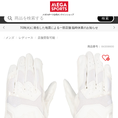
スポーツ
アウトドア
ブランド
アイテム
から探す
から探す
から探す
から探す
メガスポーツ公式オンラインショップ
検索
7/28(火)に発生した地震による一部店舗 臨時休業のお知らせ
メンズ
レディース
店舗受取可能
商品番号：
84308600